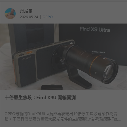
丹尼爾
|
2026-05-24
OPPO
十倍原生焦段：Find X9U 開箱實測
OPPO最新的FindX9Ultra竟然再次端出10倍原生焦段鏡頭作為賣
點，不僅具備雙兩億畫素大感光元件的主鏡頭與3倍望遠鏡頭打底，
更加入10倍超望遠鏡頭來增加遠距戰力。