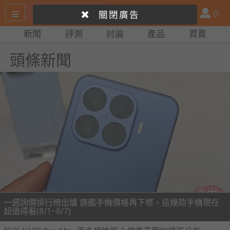
搜
產
會
0
關閉廣告
尋
品
員
新聞
評測
討論
產品
買賣
網
比
站
拼
頭條新聞
一週詢價排行榜出爐 旗艦手機價格再下修，這幾款手機現在
超值得看(8/1~8/7)