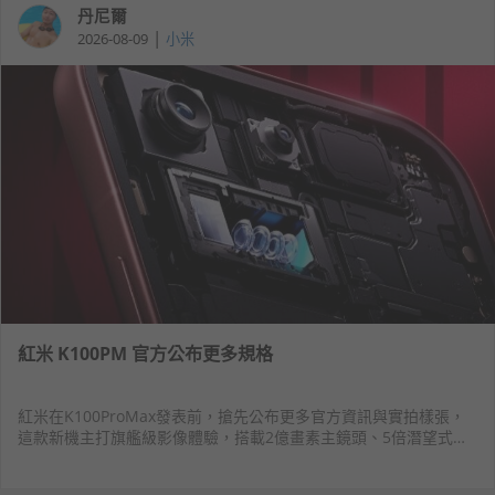
丹尼爾
|
2026-08-09
小米
紅米 K100PM 官方公布更多規格
紅米在K100ProMax發表前，搶先公布更多官方資訊與實拍樣張，
這款新機主打旗艦級影像體驗，搭載2億畫素主鏡頭、5倍潛望式長
焦與5,000萬畫素超廣角三鏡頭組合。